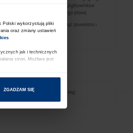
 podlegania lub niepodlegania przez użytkowników
rzepisy powszechnie obowiązującego prawa.
Polski wykorzystują pliki
, ani całość materiałów nie może być powielana i
wania oraz zmiany ustawień
kies
ycznych jak i technicznych
ałania stron. Możliwe jest
ZGADZAM SIĘ
FAQ