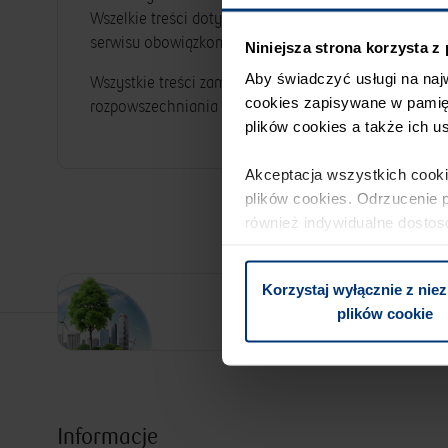
stabilizację kosztów energii i wstępnie
Wszelkie treści dotyczące regulacji prawnych są aktua
oszacuj potencjalne oszczędności dla swojej
firmy.
serwisu obowiązkom z nich wynikających. Ocena tak
Niniejsza strona korzysta z
Aby świadczyć usługi na naj
Wszystkie treści zamieszczone w serwisie są wyrazem
cookies zapisywane w pamięc
rozpowszechniania w jakiejkolwiek formie i w jakiko
plików cookies a także ich u
Akceptacja wszystkich cooki
plików cookies. Odrzucenie p
również indywidualne dostos
Korzystaj wyłącznie z nie
Napi
plików cookie
Informacje